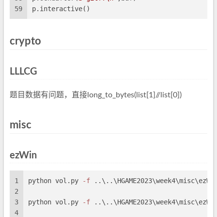
59
p.interactive()
crypto
LLLCG
题目数据有问题，直接long_to_bytes(list[1]//list[0])
misc
ezWin
1
python vol.py 
-f
 ..\..\HGAME2023\week4\misc\ezWi
2
3
python vol.py 
-f
 ..\..\HGAME2023\week4\misc\ezWi
4