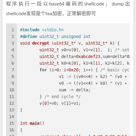
程序执行一段以base64编码的shellcode，dump出
shellcode发现是个tea加密，正常解密即可
1
#
include
<stdio.h>
2
#
define
 uint32_t unsigned int 
3
void
decrypt
(
uint32_t
* v, 
uint32_t
* k)
 {
4
uint32_t
 v0=v[
0
], v1=v[
1
],  i; 
/* set u
5
uint32_t
 delta=
0xabcdef23
,sum=delta*
0x2
6
uint32_t
 k0=k[
0
], k1=k[
1
], k2=k[
2
], k3=
7
for
 (i=
0
; i<
0x20
; i++) { 
/* basic cycle
8
                v1 -= ((v0<<
4
) + k2) ^ (v0 + su
9
                v0 -= ((v1<<
4
) + k0) ^ (v1 + su
10
                sum -= delta;
11
        } 
/* end cycle */
12
        v[
0
]=v0; v[
1
]=v1;
13
}
14
15
int
main
()
16
{