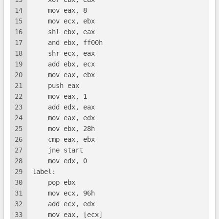
14
    mov eax, 8
15
    mov ecx, ebx
16
    shl ebx, eax
17
    and ebx, ff00h
18
    shr ecx, eax
19
    add ebx, ecx
20
    mov eax, ebx
21
    push eax
22
    mov eax, 1
23
    add edx, eax
24
    mov eax, edx
25
    mov ebx, 28h
26
    cmp eax, ebx
27
    jne start
28
    mov edx, 0
29
label:
30
    pop ebx
31
    mov ecx, 96h
32
    add ecx, edx
33
    mov eax, [ecx]