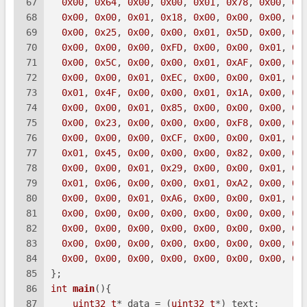
67
0x00
, 
0x64
, 
0x00
, 
0x00
, 
0x01
, 
0x78
, 
0x00
, 
0x
68
0x00
, 
0x00
, 
0x01
, 
0x18
, 
0x00
, 
0x00
, 
0x00
, 
0x
69
0x00
, 
0x25
, 
0x00
, 
0x00
, 
0x01
, 
0x5D
, 
0x00
, 
0x
70
0x00
, 
0x00
, 
0x00
, 
0xFD
, 
0x00
, 
0x00
, 
0x01
, 
0x
71
0x00
, 
0x5C
, 
0x00
, 
0x00
, 
0x01
, 
0xAF
, 
0x00
, 
0x
72
0x00
, 
0x00
, 
0x01
, 
0xEC
, 
0x00
, 
0x00
, 
0x01
, 
0x
73
0x01
, 
0x4F
, 
0x00
, 
0x00
, 
0x01
, 
0x1A
, 
0x00
, 
0x
74
0x00
, 
0x00
, 
0x01
, 
0x85
, 
0x00
, 
0x00
, 
0x00
, 
0x
75
0x00
, 
0x23
, 
0x00
, 
0x00
, 
0x00
, 
0xF8
, 
0x00
, 
0x
76
0x00
, 
0x00
, 
0x00
, 
0xCF
, 
0x00
, 
0x00
, 
0x01
, 
0x
77
0x01
, 
0x45
, 
0x00
, 
0x00
, 
0x00
, 
0x82
, 
0x00
, 
0x
78
0x00
, 
0x00
, 
0x01
, 
0x29
, 
0x00
, 
0x00
, 
0x01
, 
0x
79
0x01
, 
0x06
, 
0x00
, 
0x00
, 
0x01
, 
0xA2
, 
0x00
, 
0x
80
0x00
, 
0x00
, 
0x01
, 
0xA6
, 
0x00
, 
0x00
, 
0x01
, 
0x
81
0x00
, 
0x00
, 
0x00
, 
0x00
, 
0x00
, 
0x00
, 
0x00
, 
0x
82
0x00
, 
0x00
, 
0x00
, 
0x00
, 
0x00
, 
0x00
, 
0x00
, 
0x
83
0x00
, 
0x00
, 
0x00
, 
0x00
, 
0x00
, 
0x00
, 
0x00
, 
0x
84
0x00
, 
0x00
, 
0x00
, 
0x00
, 
0x00
, 
0x00
, 
0x00
, 
0x
85
};
86
int
main
()
{
87
uint32_t
* data = (
uint32_t
*) text;