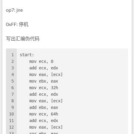
op7: jne
0xFF: 停机
写出汇编伪代码
1
start:
2
    mov ecx, 0
3
    add ecx, edx
4
    mov eax, [ecx]
5
    mov ebx, eax
6
    mov ecx, 32h
7
    add ecx, edx
8
    mov eax, [ecx]
9
    add ebx, eax
10
    mov ecx, 64h
11
    add ecx, edx
12
    mov eax, [ecx]
13
    xor ebx, eax