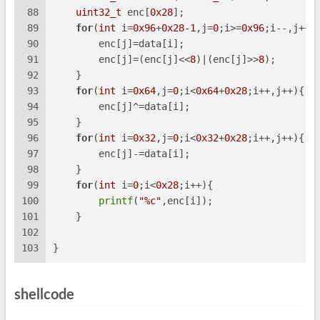
88
uint32_t
 enc[
0x28
];
89
for
(
int
 i=
0x96
+
0x28
-1
,j=
0
;i>=
0x96
;i--,j++)
90
        enc[j]=data[i];
91
        enc[j]=(enc[j]<<
8
)|(enc[j]>>
8
);
92
    }
93
for
(
int
 i=
0x64
,j=
0
;i<
0x64
+
0x28
;i++,j++){
94
        enc[j]^=data[i];
95
    }
96
for
(
int
 i=
0x32
,j=
0
;i<
0x32
+
0x28
;i++,j++){
97
        enc[j]-=data[i];
98
    }
99
for
(
int
 i=
0
;i<
0x28
;i++){
100
printf
(
"%c"
,enc[i]);
101
    }  
102
103
}
shellcode