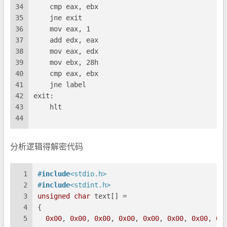
34
    cmp eax, ebx
35
    jne exit
36
    mov eax, 1
37
    add edx, eax
38
    mov eax, edx
39
    mov ebx, 28h
40
    cmp eax, ebx
41
    jne label
42
exit:
43
    hlt
44
分析逻辑得解密代码
1
#
include
<stdio.h>
2
#
include
<stdint.h>
3
unsigned
char
 text[] =
4
{
5
0x00
, 
0x00
, 
0x00
, 
0x00
, 
0x00
, 
0x00
, 
0x00
, 
0x