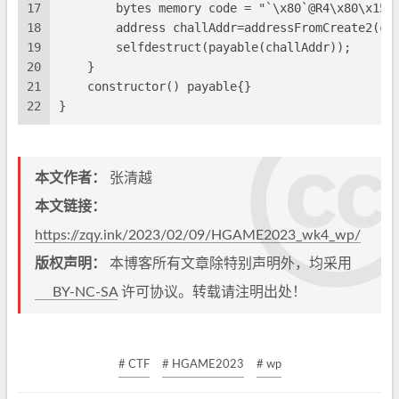
17
        bytes memory code = "`\x80`@R4\x80\x15`
18
        address challAddr=addressFromCreate2(co
19
        selfdestruct(payable(challAddr));
20
    }
21
    constructor() payable{}
22
}
本文作者：
张清越
本文链接：
https://zqy.ink/2023/02/09/HGAME2023_wk4_wp/
版权声明：
本博客所有文章除特别声明外，均采用
BY-NC-SA
许可协议。转载请注明出处！
# CTF
# HGAME2023
# wp