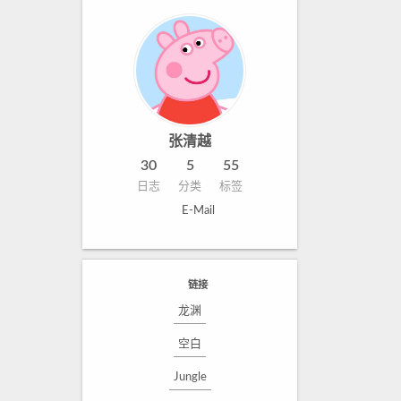
张清越
30
5
55
日志
分类
标签
E-Mail
链接
龙渊
空白
Jungle