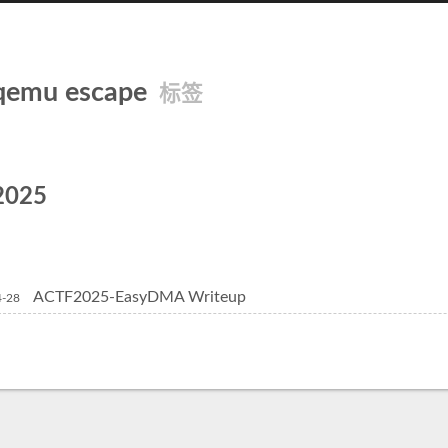
qemu escape
标签
2025
ACTF2025-EasyDMA Writeup
4-28