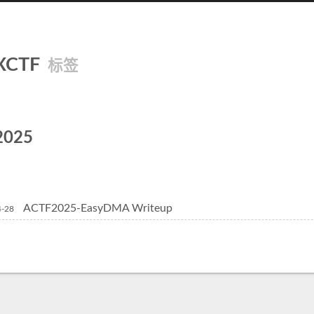
XCTF
标签
2025
ACTF2025-EasyDMA Writeup
4-28