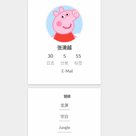
张清越
30
5
55
日志
分类
标签
E-Mail
链接
龙渊
空白
Jungle